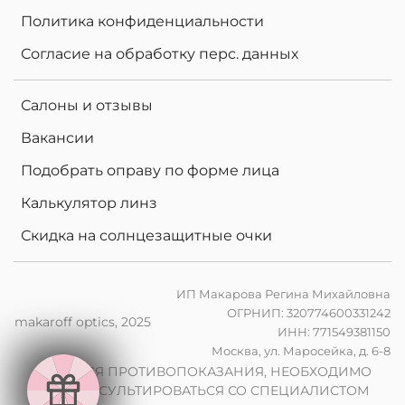
Политика конфиденциальности
Согласие на обработку перс. данных
Салоны и отзывы
Вакансии
Подобрать оправу по форме лица
Калькулятор линз
Скидка на солнцезащитные очки
ИП Макарова Регина Михайловна
ОГРНИП: 320774600331242
makaroff optics, 2025
ИНН: 771549381150
е
Москва, ул. Маросейка, д. 6-8
н
в
2
0
%
н
а
к
о
м
п
ь
ю
т
е
р
ы
л
и
н
з
ы
п
р
и
з
а
к
а
з
е
о
ч
к
о
в
ИМЕЮТСЯ ПРОТИВОПОКАЗАНИЯ, НЕОБХОДИМО
ПРОКОНСУЛЬТИРОВАТЬСЯ СО СПЕЦИАЛИСТОМ