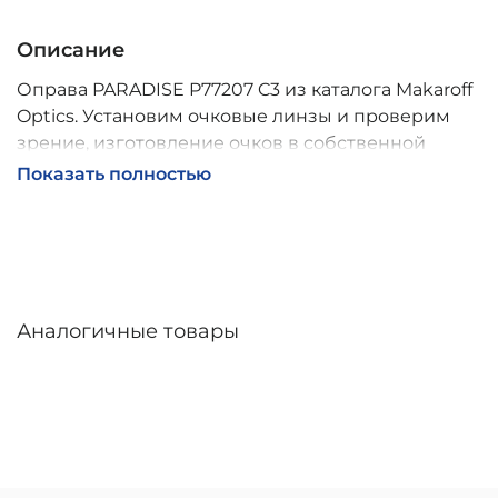
Описание
Оправа PARADISE P77207 C3 из каталога Makaroff
Optics. Установим очковые линзы и проверим
зрение, изготовление очков в собственной
мастерской, обычно 2–5 дней, индивидуальные
Показать полностью
линзы – до 30 дней. Возможна доставка по
России.
Аналогичные товары