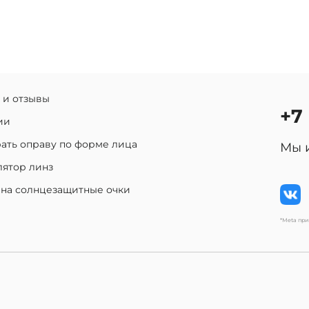
 и отзывы
+7
ии
ать оправу по форме лица
Мы 
лятор линз
 на солнцезащитные очки
*Meta пр