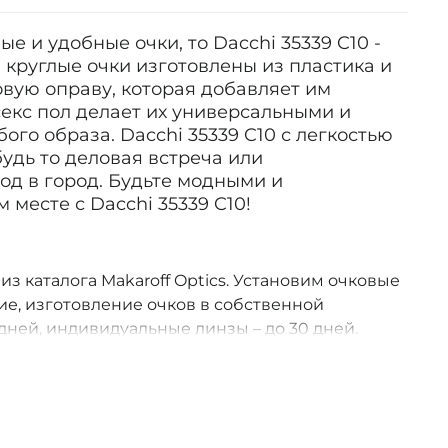
е и удобные очки, то Dacchi 35339 C10 -
и круглые очки изготовлены из пластика и
вую оправу, которая добавляет им
секс пол делает их универсальными и
го образа. Dacchi 35339 C10 с легкостью
будь то деловая встреча или
д в город. Будьте модными и
месте с Dacchi 35339 C10!
 из каталога Makaroff Optics. Установим очковые
е, изготовление очков в собственной
дней, индивидуальные линзы – до 30 дней.
оссии.