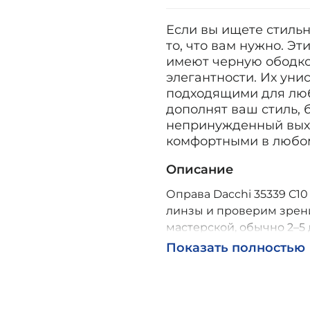
Если вы ищете стильны
то, что вам нужно. Эт
имеют черную ободко
элегантности. Их уни
подходящими для любо
дополнят ваш стиль, 
непринужденный выхо
комфортными в любом 
Описание
Оправа Dacchi 35339 C10
линзы и проверим зрени
мастерской, обычно 2–5 
Возможна доставка по Р
Показать полностью