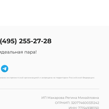
 (495) 255-27-28
идеальная пара!
изнана экстремистской организацией и запрещена на территории Российской Федерации.
ИП Макарова Регина Михайловна
ОГРНИП: 320774600331242
ИНН: 771549381150