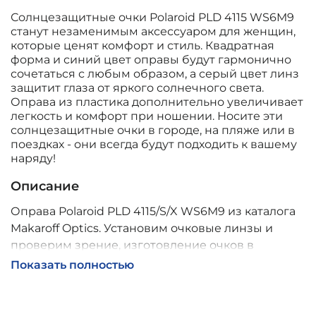
Солнцезащитные очки Polaroid PLD 4115 WS6M9
станут незаменимым аксессуаром для женщин,
которые ценят комфорт и стиль. Квадратная
форма и синий цвет оправы будут гармонично
сочетаться с любым образом, а серый цвет линз
защитит глаза от яркого солнечного света.
Оправа из пластика дополнительно увеличивает
легкость и комфорт при ношении. Носите эти
солнцезащитные очки в городе, на пляже или в
поездках - они всегда будут подходить к вашему
наряду!
Описание
Оправа Polaroid PLD 4115/S/X WS6M9 из каталога
Makaroff Optics. Установим очковые линзы и
проверим зрение, изготовление очков в
собственной мастерской, обычно 2–5 дней,
Показать полностью
индивидуальные линзы – до 30 дней. Возможна
доставка по России.