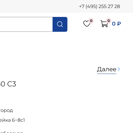
+7 (495) 255 27 28
0
0
0 ₽
Далее
0 C3
город
осейка 6−8с1