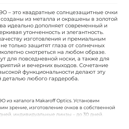
09O – это квадратные солнцезащитные очки
 созданы из металла и окрашены в золотой
ава идеально дополняет современный и
еркивая утонченность и элегантность.
качеству изготовления и премиальным
 не только защитят глаза от солнечных
ликолепно смотреться на любом образе.
т для повседневной носки, а также для
риятий и вечерних выходов. Сочетание
 высокой функциональности делают эту
 деталью любого гардероба.
O из каталога Makaroff Optics. Установим
им зрение, изготовление очков в собственной
дней, индивидуальные линзы – до 30 дней.
оссии.