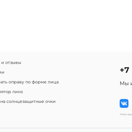
 и отзывы
+7
ии
ать оправу по форме лица
Мы 
лятор линз
 на солнцезащитные очки
*Meta пр