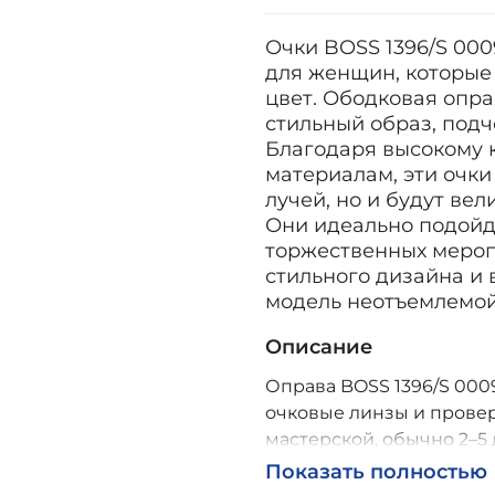
Очки BOSS 1396/S 00
для женщин, которые
цвет. Ободковая опр
стильный образ, подч
Благодаря высокому 
материалам, эти очки
лучей, но и будут ве
Они идеально подойду
торжественных мероп
стильного дизайна и
модель неотъемлемой
Описание
Оправа BOSS 1396/S 0009
очковые линзы и провер
мастерской, обычно 2–5 
Возможна доставка по Р
Показать полностью