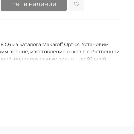
Нет в наличии
8 C6 из каталога Makaroff Optics. Установим
им зрение, изготовление очков в собственной
дней, индивидуальные линзы – до 30 дней.
оссии.