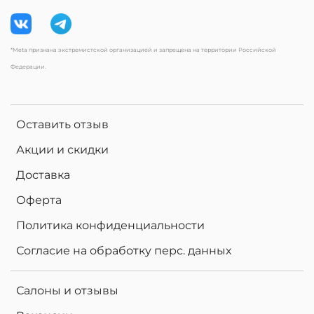
*Meta признана экстремистской организацией и запрещена на территории Российской
Федерации.
Оставить отзыв
Акции и скидки
Доставка
Оферта
Политика конфиденциальности
Согласие на обработку перс. данных
е
н
в
2
0
%
н
а
к
о
м
п
ь
ю
т
е
р
ы
л
и
н
з
ы
п
р
и
з
а
к
а
з
е
о
ч
к
о
в
Салоны и отзывы