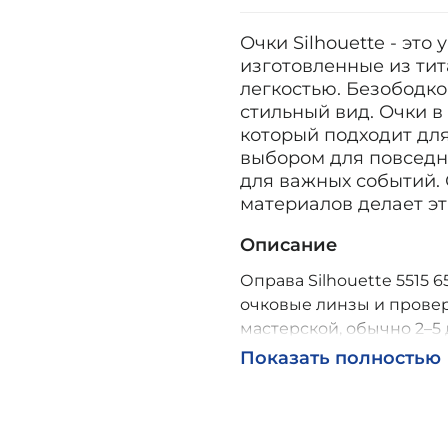
Очки Silhouette - это
изготовленные из тит
легкостью. Безободк
стильный вид. Очки в
который подходит для
выбором для повседне
для важных событий.
материалов делает э
Описание
Оправа Silhouette 5515 6
очковые линзы и провер
мастерской, обычно 2–5 
Возможна доставка по Р
Показать полностью