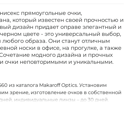
 унисекс прямоугольные очки,
ана, который известен своей прочностью и
овый дизайн придает оправе элегантный и
 черном цвете - это универсальный выбор,
 любого образа. Они станут отличным
вной носки в офисе, на прогулке, а также
 Сочетание модного дизайна и прочных
ти очки неповторимыми и уникальными.
560 из каталога Makaroff Optics. Установим
им зрение, изготовление очков в собственной
дней, индивидуальные линзы – до 30 дней.
оссии.