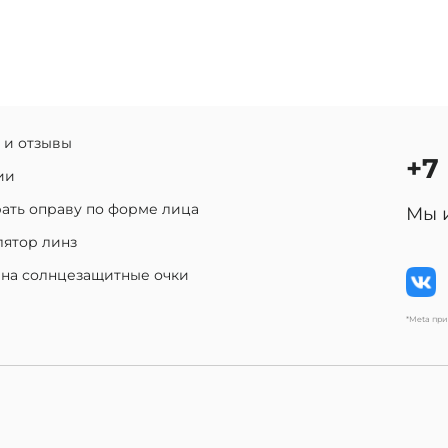
 и отзывы
+7
ии
ать оправу по форме лица
Мы 
лятор линз
 на солнцезащитные очки
*Meta пр