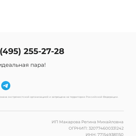
 (495) 255-27-28
идеальная пара!
изнана экстремистской организацией и запрещена на территории Российской Федерации.
ИП Макарова Регина Михайловна
ОГРНИП: 320774600331242
ИНН: 771549381150