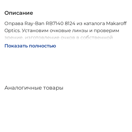
Описание
Оправа Ray-Ban RB7140 8124 из каталога Makaroff
Optics. Установим очковые линзы и проверим
зрение, изготовление очков в собственной
мастерской, обычно 2–5 дней, индивидуальные
Показать полностью
линзы – до 30 дней. Возможна доставка по
России.
Аналогичные товары