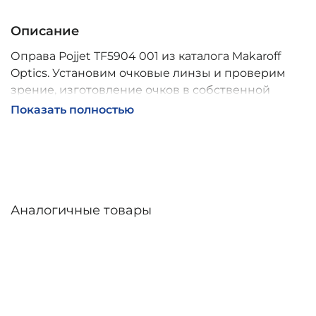
Описание
Оправа Pojjet TF5904 001 из каталога Makaroff
Optics. Установим очковые линзы и проверим
зрение, изготовление очков в собственной
мастерской, обычно 2–5 дней, индивидуальные
Показать полностью
линзы – до 30 дней. Возможна доставка по
России.
Аналогичные товары