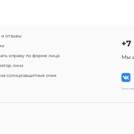
 и отзывы
+7
ии
ать оправу по форме лица
Мы 
лятор линз
 на солнцезащитные очки
*Meta пр