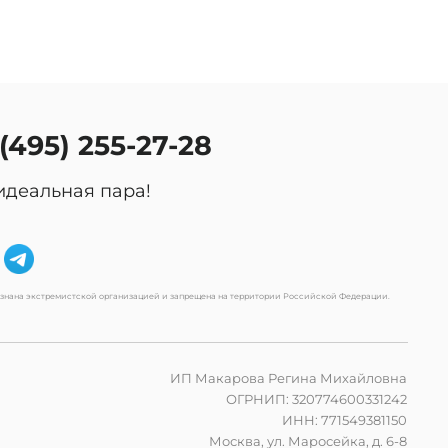
 (495) 255-27-28
идеальная пара!
изнана экстремистской организацией и запрещена на территории Российской Федерации.
ИП Макарова Регина Михайловна
ОГРНИП: 320774600331242
ИНН: 771549381150
Москва, ул. Маросейка, д. 6-8