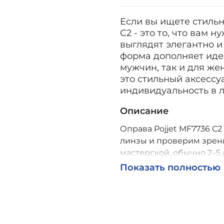
Если вы ищете стильн
C2 - это то, что вам 
выглядят элегантно 
форма дополняет идеа
мужчин, так и для жен
это стильный аксессу
индивидуальность в 
Описание
Оправа Pojjet MF7736 C2
линзы и проверим зрени
мастерской, обычно 2–5 
Возможна доставка по Р
Показать полностью