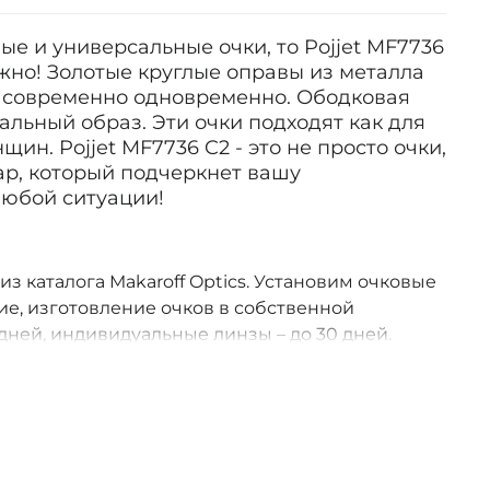
ые и универсальные очки, то Pojjet MF7736
нужно! Золотые круглые оправы из металла
и современно одновременно. Ободковая
льный образ. Эти очки подходят как для
щин. Pojjet MF7736 C2 - это не просто очки,
ар, который подчеркнет вашу
любой ситуации!
 из каталога Makaroff Optics. Установим очковые
е, изготовление очков в собственной
дней, индивидуальные линзы – до 30 дней.
оссии.