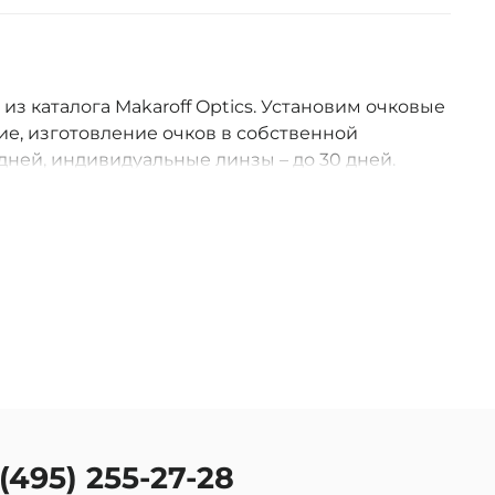
 из каталога Makaroff Optics. Установим очковые
е, изготовление очков в собственной
дней, индивидуальные линзы – до 30 дней.
оссии.
 (495) 255-27-28