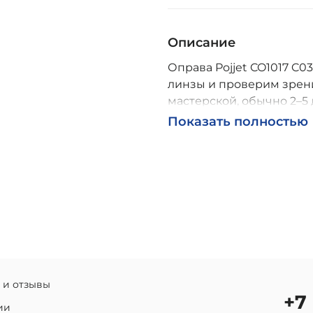
Описание
Оправа Pojjet CO1017 C03
линзы и проверим зрени
мастерской, обычно 2–5 
Возможна доставка по Р
Показать полностью
 и отзывы
+7
ии