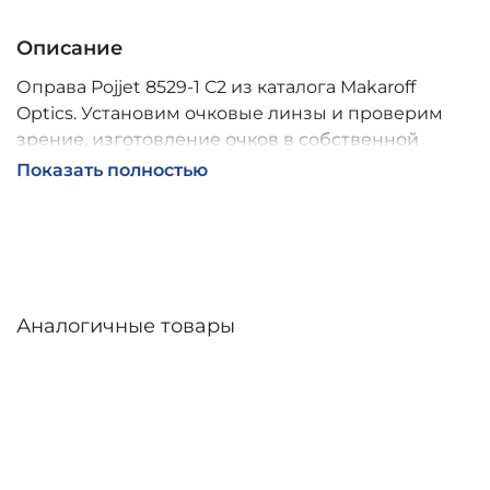
Описание
Оправа Pojjet 8529-1 C2 из каталога Makaroff
Optics. Установим очковые линзы и проверим
зрение, изготовление очков в собственной
мастерской, обычно 2–5 дней, индивидуальные
Показать полностью
линзы – до 30 дней. Возможна доставка по
России.
Аналогичные товары