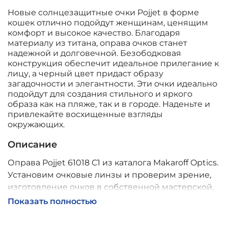
Новые солнцезащитные очки Pojjet в форме
кошек отлично подойдут женщинам, ценящим
комфорт и высокое качество. Благодаря
материалу из титана, оправа очков станет
надежной и долговечной. Безободковая
конструкция обеспечит идеальное прилегание к
лицу, а черный цвет придаст образу
загадочности и элегантности. Эти очки идеально
подойдут для создания стильного и яркого
образа как на пляже, так и в городе. Наденьте и
привлекайте восхищенные взгляды
окружающих.
Описание
Оправа Pojjet 61018 C1 из каталога Makaroff Optics.
Установим очковые линзы и проверим зрение,
изготовление очков в собственной мастерской,
обычно 2–5 дней, индивидуальные линзы – до 30
Показать полностью
дней. Возможна доставка по России.