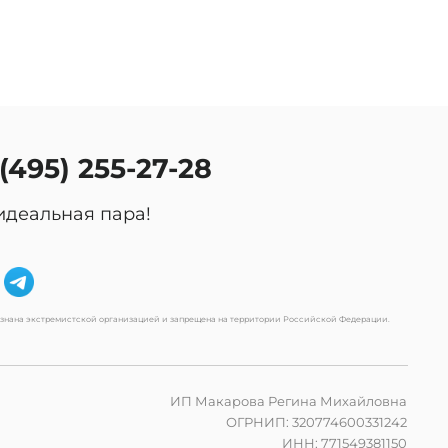
 (495) 255-27-28
идеальная пара!
изнана экстремистской организацией и запрещена на территории Российской Федерации.
ИП Макарова Регина Михайловна
ОГРНИП: 320774600331242
ИНН: 771549381150