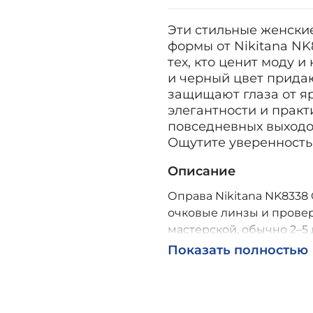
Эти стильные женски
формы от Nikitana NK
тех, кто ценит моду 
и черный цвет прида
защищают глаза от яр
элегантности и практ
повседневных выходов
Ощутите уверенность 
Описание
Оправа Nikitana NK8338 C
очковые линзы и провер
мастерской, обычно 2–5 
Возможна доставка по Р
Показать полностью