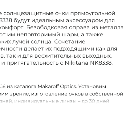
е солнцезащитные очки прямоугольной
8338 будут идеальным аксессуаром для
и комфорт. Безободковая оправа из металла
ют им неповторимый шарм, а также
ких лучей солнца. Сочетание
ичности делает их подходящими как для
, так и для восхитительных выходных.
и притягательность с Nikitana NK8338.
6 из каталога Makaroff Optics. Установим
им зрение, изготовление очков в собственной
дней, индивидуальные линзы – до 30 дней.
оссии.