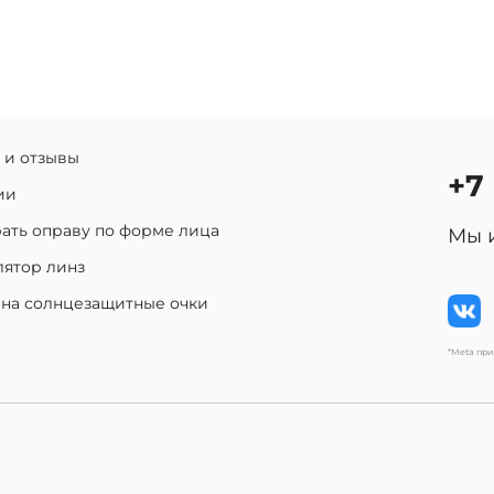
 и отзывы
+7
ии
ать оправу по форме лица
Мы 
лятор линз
 на солнцезащитные очки
*Meta пр