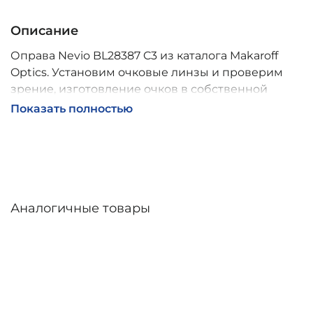
Описание
Оправа Nevio BL28387 C3 из каталога Makaroff
Optics. Установим очковые линзы и проверим
зрение, изготовление очков в собственной
мастерской, обычно 2–5 дней, индивидуальные
Показать полностью
линзы – до 30 дней. Возможна доставка по
России.
Аналогичные товары