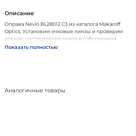
Описание
Оправа Nevio BL28012 C3 из каталога Makaroff
Optics. Установим очковые линзы и проверим
зрение, изготовление очков в собственной
мастерской, обычно 2–5 дней, индивидуальные
Показать полностью
линзы – до 30 дней. Возможна доставка по
России.
Аналогичные товары