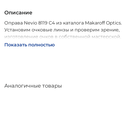
Описание
Оправа Nevio 8119 C4 из каталога Makaroff Optics.
Установим очковые линзы и проверим зрение,
изготовление очков в собственной мастерской,
обычно 2–5 дней, индивидуальные линзы – до 30
Показать полностью
дней. Возможна доставка по России.
Аналогичные товары