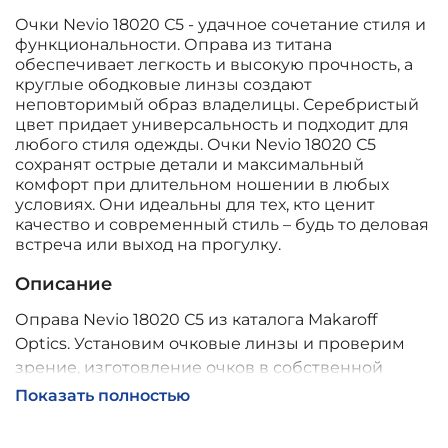
Очки Nevio 18020 С5 - удачное сочетание стиля и
функциональности. Оправа из титана
обеспечивает легкость и высокую прочность, а
круглые ободковые линзы создают
неповторимый образ владелицы. Серебристый
цвет придает универсальность и подходит для
любого стиля одежды. Очки Nevio 18020 С5
сохранят острые детали и максимальный
комфорт при длительном ношении в любых
условиях. Они идеальны для тех, кто ценит
качество и современный стиль – будь то деловая
встреча или выход на прогулку.
Описание
Оправа Nevio 18020 С5 из каталога Makaroff
Optics. Установим очковые линзы и проверим
зрение, изготовление очков в собственной
мастерской, обычно 2–5 дней, индивидуальные
Показать полностью
линзы – до 30 дней. Возможна доставка по
России.