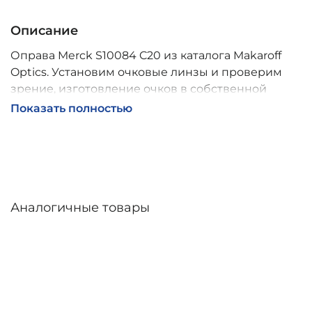
Описание
Оправа Merck S10084 C20 из каталога Makaroff
Optics. Установим очковые линзы и проверим
зрение, изготовление очков в собственной
мастерской, обычно 2–5 дней, индивидуальные
Показать полностью
линзы – до 30 дней. Возможна доставка по
России.
Аналогичные товары