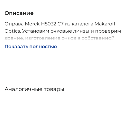
Описание
Оправа Merck H5032 C7 из каталога Makaroff
Optics. Установим очковые линзы и проверим
зрение, изготовление очков в собственной
мастерской, обычно 2–5 дней, индивидуальные
Показать полностью
линзы – до 30 дней. Возможна доставка по
России.
Аналогичные товары