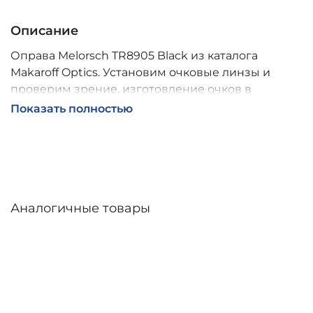
Описание
Оправа Melorsch TR8905 Black из каталога
Makaroff Optics. Установим очковые линзы и
проверим зрение, изготовление очков в
собственной мастерской, обычно 2–5 дней,
Показать полностью
индивидуальные линзы – до 30 дней. Возможна
доставка по России.
Аналогичные товары