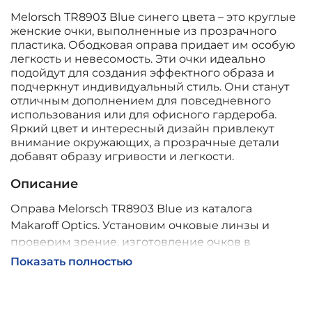
Melorsch TR8903 Blue синего цвета – это круглые
женские очки, выполненные из прозрачного
пластика. Ободковая оправа придает им особую
легкость и невесомость. Эти очки идеально
подойдут для создания эффектного образа и
подчеркнут индивидуальный стиль. Они станут
отличным дополнением для повседневного
использования или для офисного гардероба.
Яркий цвет и интересный дизайн привлекут
внимание окружающих, а прозрачные детали
добавят образу игривости и легкости.
Описание
Оправа Melorsch TR8903 Blue из каталога
Makaroff Optics. Установим очковые линзы и
проверим зрение, изготовление очков в
собственной мастерской, обычно 2–5 дней,
Показать полностью
индивидуальные линзы – до 30 дней. Возможна
доставка по России.