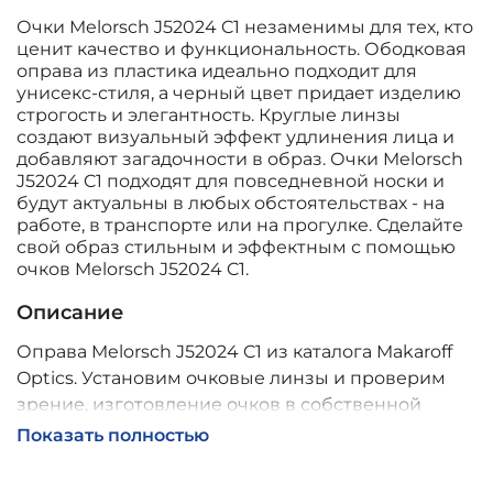
Очки Melorsch J52024 C1 незаменимы для тех, кто
ценит качество и функциональность. Ободковая
оправа из пластика идеально подходит для
унисекс-стиля, а черный цвет придает изделию
строгость и элегантность. Круглые линзы
создают визуальный эффект удлинения лица и
добавляют загадочности в образ. Очки Melorsch
J52024 C1 подходят для повседневной носки и
будут актуальны в любых обстоятельствах - на
работе, в транспорте или на прогулке. Сделайте
свой образ стильным и эффектным с помощью
очков Melorsch J52024 C1.
Описание
Оправа Melorsch J52024 C1 из каталога Makaroff
Optics. Установим очковые линзы и проверим
зрение, изготовление очков в собственной
мастерской, обычно 2–5 дней, индивидуальные
Показать полностью
линзы – до 30 дней. Возможна доставка по
России.