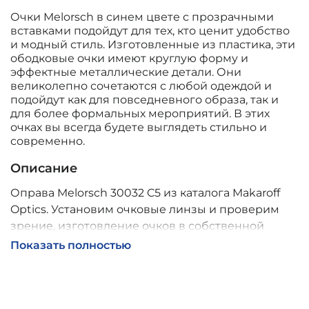
Очки Melorsch в синем цвете с прозрачными
вставками подойдут для тех, кто ценит удобство
и модный стиль. Изготовленные из пластика, эти
ободковые очки имеют круглую форму и
эффектные металлические детали. Они
великолепно сочетаются с любой одеждой и
подойдут как для повседневного образа, так и
для более формальных мероприятий. В этих
очках вы всегда будете выглядеть стильно и
современно.
Описание
Оправа Melorsch 30032 C5 из каталога Makaroff
Optics. Установим очковые линзы и проверим
зрение, изготовление очков в собственной
мастерской, обычно 2–5 дней, индивидуальные
Показать полностью
линзы – до 30 дней. Возможна доставка по
России.