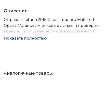
Описание
Оправа Nikitana 2015 C1 из каталога Makaroff
Optics. Установим очковые линзы и проверим
зрение, изготовление очков в собственной
мастерской, обычно 2–5 дней, индивидуальные
Показать полностью
линзы – до 30 дней. Возможна доставка по
России.
Аналогичные товары