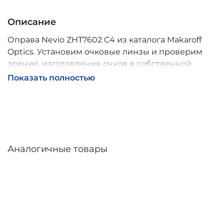
Описание
Оправа Nevio ZHT7602 C4 из каталога Makaroff
Optics. Установим очковые линзы и проверим
зрение, изготовление очков в собственной
мастерской, обычно 2–5 дней, индивидуальные
Показать полностью
линзы – до 30 дней. Возможна доставка по
России.
Аналогичные товары