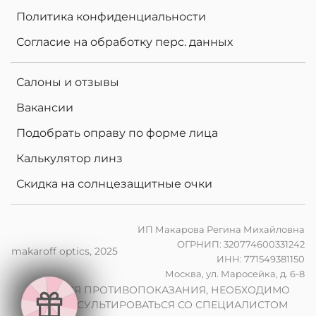
Политика конфиденциальности
Согласие на обработку перс. данных
Салоны и отзывы
Вакансии
Подобрать оправу по форме лица
Калькулятор линз
Скидка на солнцезащитные очки
ИП Макарова Регина Михайловна
ОГРНИП: 320774600331242
makaroff optics, 2025
ИНН: 771549381150
е
Москва, ул. Маросейка, д. 6-8
н
в
2
0
%
н
а
к
о
м
п
ь
ю
т
е
р
ы
л
и
н
з
ы
п
р
и
з
а
к
а
з
е
о
ч
к
о
в
ИМЕЮТСЯ ПРОТИВОПОКАЗАНИЯ, НЕОБХОДИМО
ПРОКОНСУЛЬТИРОВАТЬСЯ СО СПЕЦИАЛИСТОМ