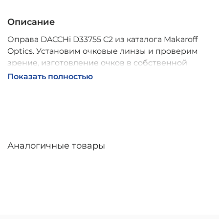
Описание
Оправа DACCHi D33755 C2 из каталога Makaroff
Optics. Установим очковые линзы и проверим
зрение, изготовление очков в собственной
мастерской, обычно 2–5 дней, индивидуальные
Показать полностью
линзы – до 30 дней. Возможна доставка по
России.
Аналогичные товары