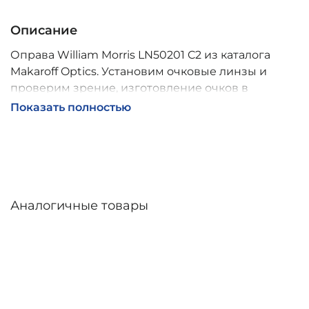
Описание
Оправа William Morris LN50201 C2 из каталога
Makaroff Optics. Установим очковые линзы и
проверим зрение, изготовление очков в
собственной мастерской, обычно 2–5 дней,
Показать полностью
индивидуальные линзы – до 30 дней. Возможна
доставка по России.
Аналогичные товары