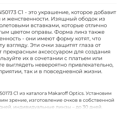
N50173 C1 - это украшение, которое добавит
и и женственности. Изящный ободок из
олетовыми вставками, которые отлично
стым цветом оправы. Форма линз также
нность - они имеют форму котят, что
у взгляду. Эти очки защитят глаза от
ут прекрасным аксессуаром для создания
льзуйте их в сочетании с платьем или
те выглядеть невероятно привлекательно,
приятии, так и в повседневной жизни.
50173 C1 из каталога Makaroff Optics. Установим
им зрение, изготовление очков в собственной
дней, индивидуальные линзы – до 30 дней.
оссии.