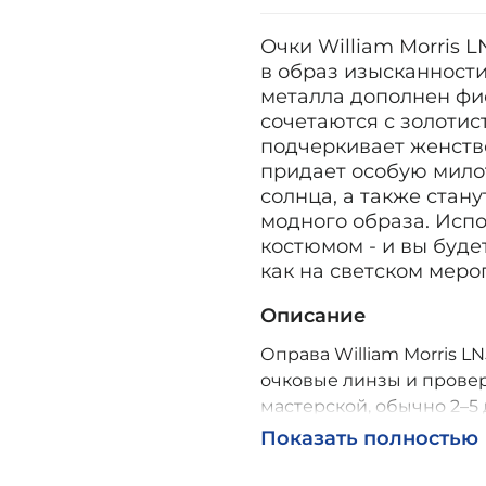
Очки William Morris L
в образ изысканност
металла дополнен фи
сочетаются с золоти
подчеркивает женстве
придает особую милот
солнца, а также стан
модного образа. Испо
костюмом - и вы буде
как на светском меро
Описание
Оправа William Morris LN
очковые линзы и провер
мастерской, обычно 2–5 
Возможна доставка по Р
Показать полностью