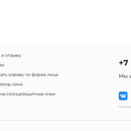
 и отзывы
+7
ии
ать оправу по форме лица
Мы 
лятор линз
 на солнцезащитные очки
*Meta пр