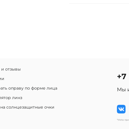
 и отзывы
+7
ии
ать оправу по форме лица
Мы 
лятор линз
 на солнцезащитные очки
*Meta пр