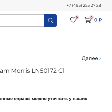
+7 (495) 255 27 28
0
0
0 ₽
Далее
iam Morris LN50172 C1
ионные оправы можно уточнить у наших