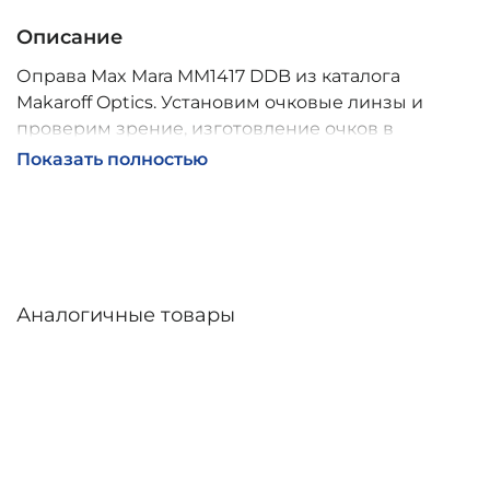
Описание
Оправа Max Mara MM1417 DDB из каталога
Makaroff Optics. Установим очковые линзы и
проверим зрение, изготовление очков в
собственной мастерской, обычно 2–5 дней,
Показать полностью
индивидуальные линзы – до 30 дней. Возможна
доставка по России.
Аналогичные товары