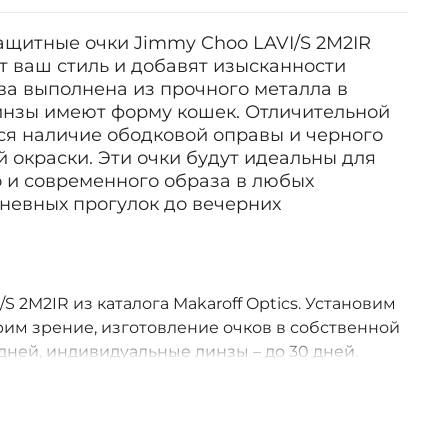
ащитные очки Jimmy Choo LAVI/S 2M2IR
т ваш стиль и добавят изысканности
ва выполнена из прочного металла в
линзы имеют форму кошек. Отличительной
ся наличие ободковой оправы и черного
 окраски. Эти очки будут идеальны для
о и современного образа в любых
дневных прогулок до вечерних
S 2M2IR из каталога Makaroff Optics. Установим
им зрение, изготовление очков в собственной
дней, индивидуальные линзы – до 30 дней.
оссии.