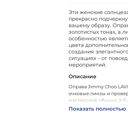
Эти женские солнцез
прекрасно подчеркну
вашему образу. Опра
золотистых тонах, а 
особенностью являет
цвета дополнительной
создания элегантног
ситуациях – от повсе
мероприятий.
Описание
Оправа Jimmy Choo LAVI/
очковые линзы и провер
мастерской, обычно 2–5 
Возможна доставка по Р
Показать полностью