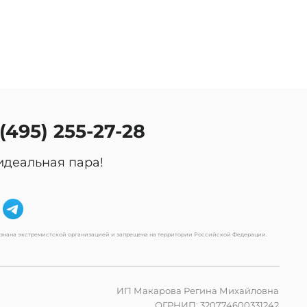
 (495) 255-27-28
идеальная пара!
изнана экстремистской организацией и запрещена на территории Российской Федерации.
ИП Макарова Регина Михайловна
ОГРНИП: 320774600331242