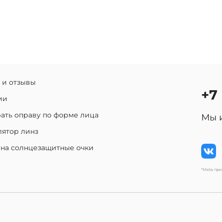
 и отзывы
+7
ии
ать оправу по форме лица
Мы 
лятор линз
 на солнцезащитные очки
*Meta пр