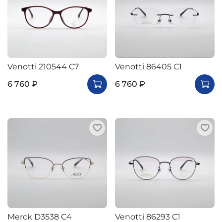
Venotti 210544 C7
Venotti 86405 C1
6 760 ₽
6 760 ₽
Merck D3538 C4
Venotti 86293 C1