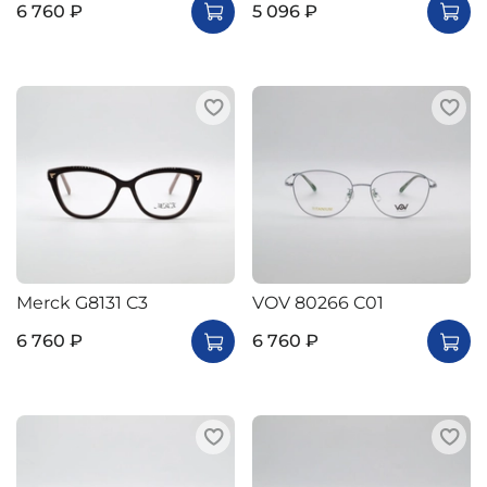
6 760 ₽
5 096 ₽
Merck G8131 C3
VOV 80266 C01
6 760 ₽
6 760 ₽