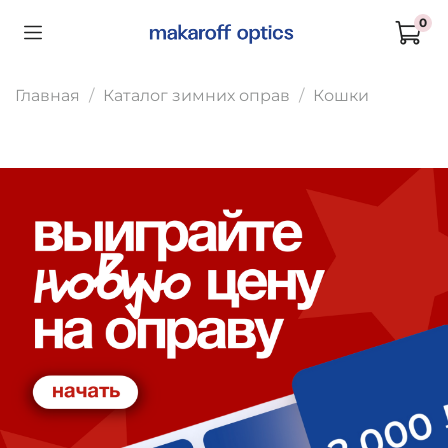
0
Главная
Каталог зимних оправ
Кошки