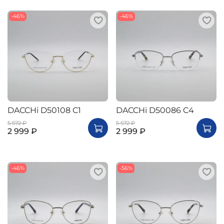
-46%
-46%
DACCHi D50108 C1
DACCHi D50086 C4
5 572 ₽
5 572 ₽
2 999 ₽
2 999 ₽
-46%
-56%