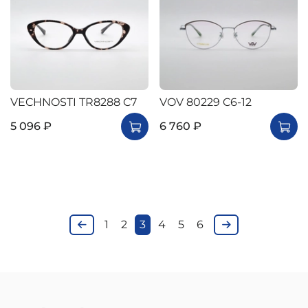
VECHNOSTI TR8288 C7
VOV 80229 C6-12
5 096 ₽
6 760 ₽
1
2
3
4
5
6