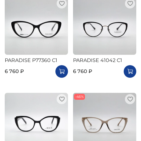
PARADISE P77360 C1
PARADISE 41042 C1
6 760 ₽
6 760 ₽
-46%