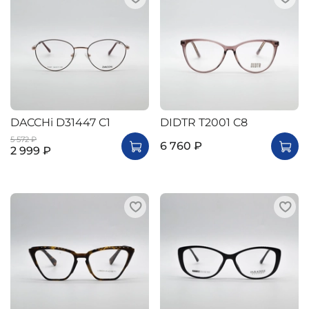
DACCHi D31447 C1
DIDTR T2001 C8
5 572 ₽
6 760 ₽
2 999 ₽