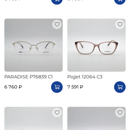
PARADISE P76839 C1
Pojjet 12064 C3
6 760 ₽
7 591 ₽