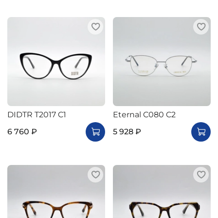
DIDTR T2017 C1
Eternal C080 C2
6 760 ₽
5 928 ₽