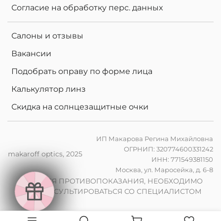
Согласие на обработку перс. данных
Салоны и отзывы
Вакансии
Подобрать оправу по форме лица
Калькулятор линз
Скидка на солнцезащитные очки
ИП Макарова Регина Михайловна
ОГРНИП: 320774600331242
makaroff optics, 2025
ИНН: 771549381150
е
Москва, ул. Маросейка, д. 6-8
в
2
0
%
н
а
к
о
м
п
ь
ю
т
е
н
ы
л
и
н
з
ы
п
р
з
а
к
а
з
е
о
ч
к
о
в
р
и
ИМЕЮТСЯ ПРОТИВОПОКАЗАНИЯ, НЕОБХОДИМО
е
и
ПРОКОНСУЛЬТИРОВАТЬСЯ СО СПЕЦИАЛИСТОМ
2
0
%
н
а
ф
о
т
о
х
р
о
м
н
ы
л
и
н
з
ы
п
р
з
а
к
а
з
е
о
ч
к
о