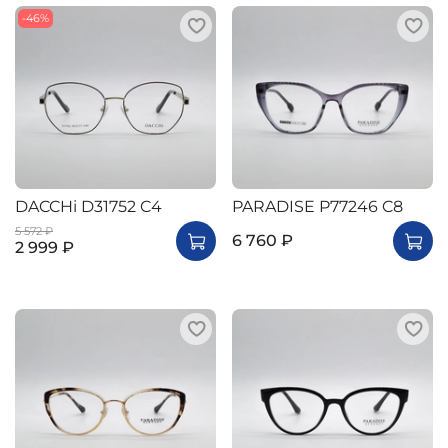
-46%
DACCHi D31752 C4
PARADISE P77246 C8
5 572 ₽
6 760 ₽
2 999 ₽