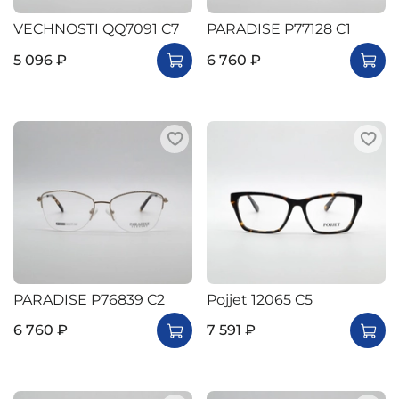
VECHNOSTI QQ7091 C7
PARADISE P77128 C1
5 096 ₽
6 760 ₽
PARADISE P76839 C2
Pojjet 12065 C5
6 760 ₽
7 591 ₽