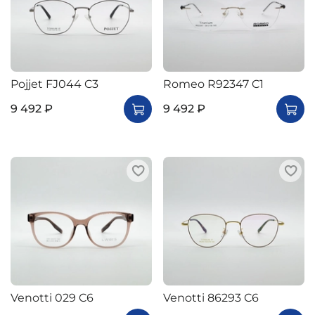
Pojjet FJ044 C3
Romeo R92347 C1
9 492 ₽
9 492 ₽
Venotti 029 C6
Venotti 86293 C6