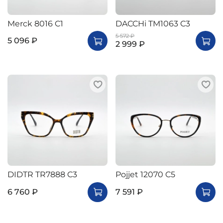
Merck 8016 C1
DACCHi TM1063 C3
5 572 ₽
5 096 ₽
2 999 ₽
DIDTR TR7888 C3
Pojjet 12070 C5
6 760 ₽
7 591 ₽