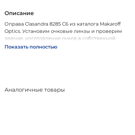
Описание
Оправа Clasandra 8285 C6 из каталога Makaroff
Optics. Установим очковые линзы и проверим
зрение, изготовление очков в собственной
мастерской, обычно 2–5 дней, индивидуальные
Показать полностью
линзы – до 30 дней. Возможна доставка по
России.
Аналогичные товары