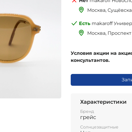
makaroff Новосл
Москва, Сущёвская 
makaroff Униве
Москва, Проспект 
Условия акции на акц
консультантов.
Зап
Характеристики
Бренд
грейс
Солнцезащитные