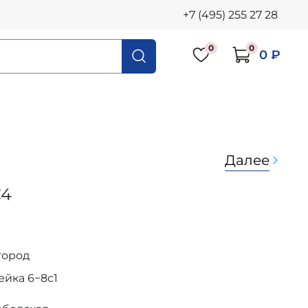
+7 (495) 255 27 28
0
0
0 ₽
Далее
C4
город
осейка 6−8с1