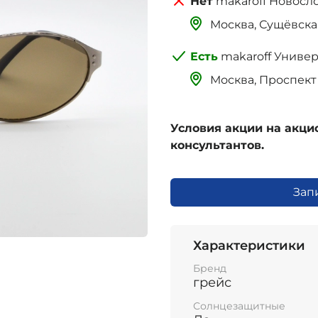
makaroff Новосл
Москва, Сущёвская 
makaroff Униве
Москва, Проспект 
Условия акции на акц
консультантов.
Зап
Характеристики
Бренд
грейс
Солнцезащитные