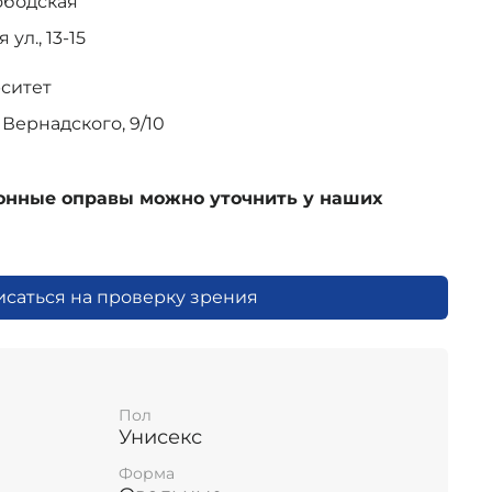
ободская
ул., 13-15
рситет
Вернадского, 9/10
ионные оправы можно уточнить у наших
исаться на проверку зрения
Пол
Унисекс
Форма