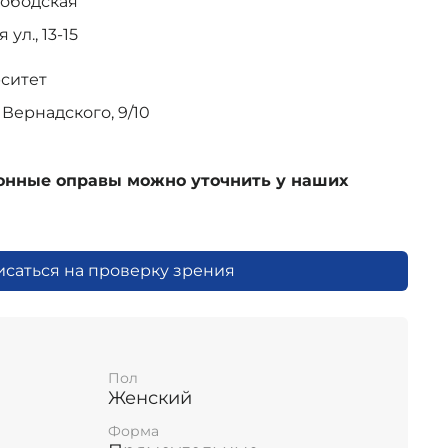
лободская
ул., 13-15
рситет
Вернадского, 9/10
ионные оправы можно уточнить у наших
исаться на проверку зрения
Пол
Женский
Форма