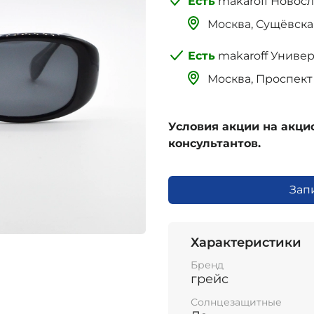
makaroff Новос
Москва, Сущёвская 
makaroff Униве
Москва, Проспект 
Условия акции на акц
консультантов.
Зап
Характеристики
Бренд
грейс
Солнцезащитные