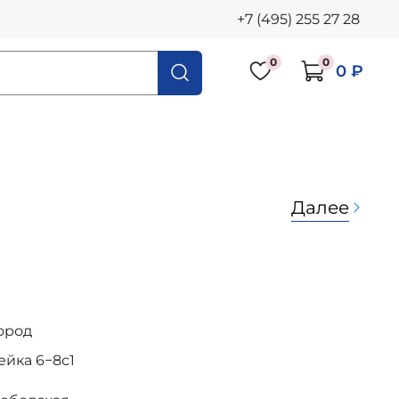
+7 (495) 255 27 28
0
0
0 ₽
Далее
ород
осейка 6−8с1