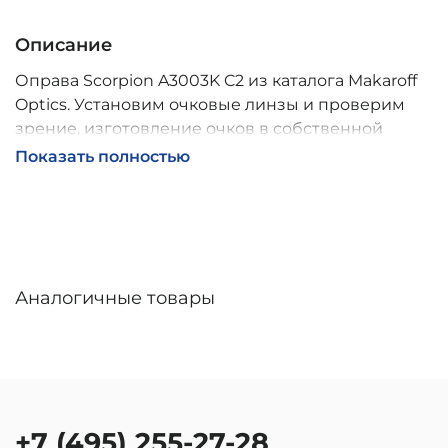
Описание
Оправа Scorpion A3003K C2 из каталога Makaroff
Optics. Установим очковые линзы и проверим
зрение, изготовление очков в собственной
мастерской, обычно 2–5 дней, индивидуальные
Показать полностью
линзы – до 30 дней. Возможна доставка по
России.
Аналогичные товары
+7 (495) 255-27-28