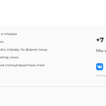
 и отзывы
+7
ии
ать оправу по форме лица
Мы 
лятор линз
 на солнцезащитные очки
*Meta пр