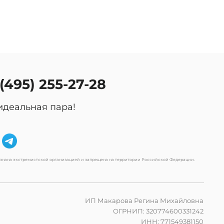
 (495) 255-27-28
идеальная пара!
изнана экстремистской организацией и запрещена на территории Российской Федерации.
ИП Макарова Регина Михайловна
ОГРНИП: 320774600331242
ИНН: 771549381150