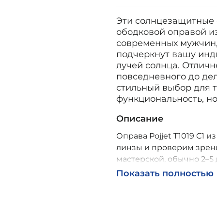
Эти солнцезащитные 
ободковой оправой и
современных мужчин,
подчеркнут вашу инд
лучей солнца. Отличн
повседневного до дело
стильный выбор для т
функциональность, но
Описание
Оправа Pojjet T1019 C1 и
линзы и проверим зрени
мастерской, обычно 2–5 
Возможна доставка по Р
Показать полностью