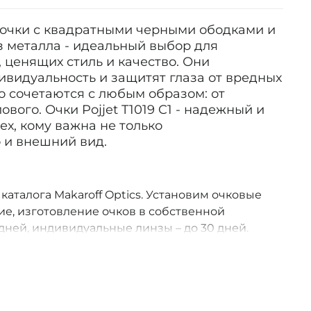
очки с квадратными черными ободками и
з металла - идеальный выбор для
 ценящих стиль и качество. Они
ивидуальность и защитят глаза от вредных
о сочетаются с любым образом: от
вого. Очки Pojjet T1019 C1 - надежный и
ех, кому важна не только
 и внешний вид.
з каталога Makaroff Optics. Установим очковые
е, изготовление очков в собственной
дней, индивидуальные линзы – до 30 дней.
оссии.