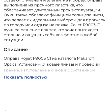
создают стильный и элегантный образ. Оправа
выполнена из прочного пластика, что
обеспечивает длительный срок эксплуатации.
Очки также обладают функцией солнцезащиты,
что делает их идеальным выбором для прогулок
по городу или отдыха на пляже. Pojjet P9003 C1 -
лучшее решение для тех, кто хочет выглядеть
стильно и ощущать себя комфортно в любой
ситуации.
Описание
Оправа Pojjet P9003 C1 из каталога Makaroff
Optics. Установим очковые линзы и проверим
зрение, изготовление очков в собственной
мастерской, обычно 2–5 дней, индивидуальные
Показать полностью
линзы – до 30 дней. Возможна доставка по
России.