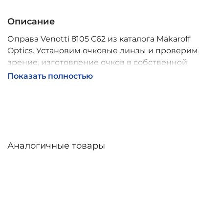
Описание
Оправа Venotti 8105 C62 из каталога Makaroff
Optics. Установим очковые линзы и проверим
зрение, изготовление очков в собственной
мастерской, обычно 2–5 дней, индивидуальные
Показать полностью
линзы – до 30 дней. Возможна доставка по
России.
Аналогичные товары