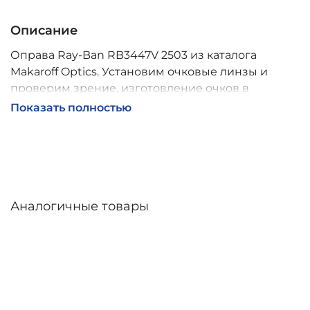
Описание
Оправа Ray-Ban RB3447V 2503 из каталога
Makaroff Optics. Установим очковые линзы и
проверим зрение, изготовление очков в
собственной мастерской, обычно 2–5 дней,
Показать полностью
индивидуальные линзы – до 30 дней. Возможна
доставка по России.
Аналогичные товары