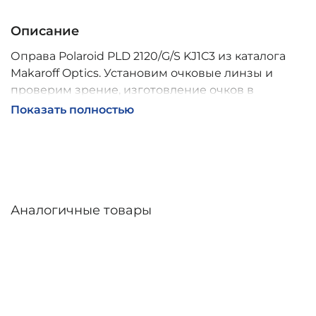
Описание
Оправа Polaroid PLD 2120/G/S KJ1C3 из каталога
Makaroff Optics. Установим очковые линзы и
проверим зрение, изготовление очков в
собственной мастерской, обычно 2–5 дней,
Показать полностью
индивидуальные линзы – до 30 дней. Возможна
доставка по России.
Аналогичные товары