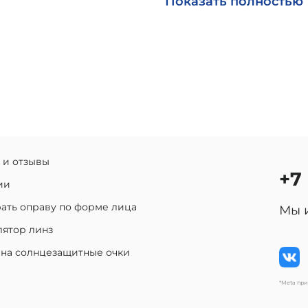
Показать полностью
 и отзывы
+7
ии
ать оправу по форме лица
Мы 
лятор линз
 на солнцезащитные очки
*Meta пр