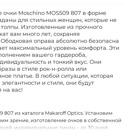
 очки Moschino MOS509 807 в форме
зданы для стильных женщин, которые не
 толпы. Изготовленные из прочного
жат вам много лет, сохраняя
 Ободковая оправа абсолютно безопасна
ает максимальный уровень комфорта. Эти
ополнением вашего гардероба,
дивидуальность и тонкий вкус. Они
разы в стиле рок-н-ролла или
ное платье. В любой ситуации, которая
 элегантности и стиля, они будут
 на вас!
807 из каталога Makaroff Optics. Установим
им зрение, изготовление очков в собственной
дней, индивидуальные линзы – до 30 дней.
оссии.