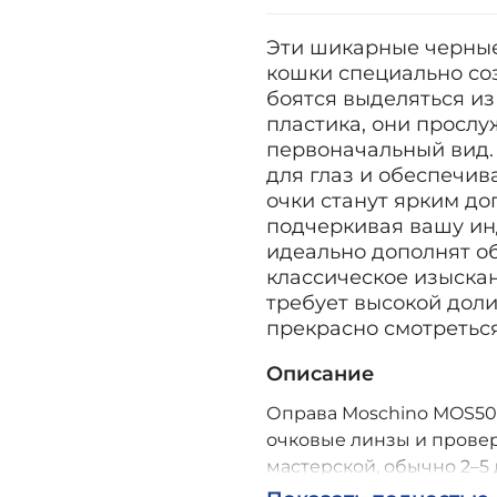
Эти шикарные черные
кошки специально со
боятся выделяться из
пластика, они прослу
первоначальный вид.
для глаз и обеспечив
очки станут ярким д
подчеркивая вашу ин
идеально дополнят об
классическое изыскан
требует высокой доли
прекрасно смотреться
Описание
Оправа Moschino MOS509 
очковые линзы и провер
мастерской, обычно 2–5 
Возможна доставка по Р