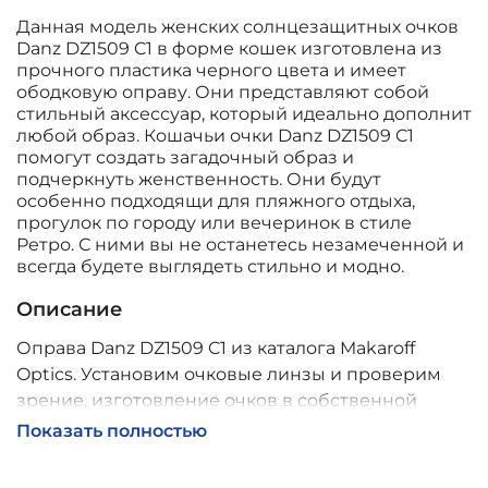
Данная модель женских солнцезащитных очков
Danz DZ1509 C1 в форме кошек изготовлена из
прочного пластика черного цвета и имеет
ободковую оправу. Они представляют собой
стильный аксессуар, который идеально дополнит
любой образ. Кошачьи очки Danz DZ1509 C1
помогут создать загадочный образ и
подчеркнуть женственность. Они будут
особенно подходящи для пляжного отдыха,
прогулок по городу или вечеринок в стиле
Ретро. С ними вы не останетесь незамеченной и
всегда будете выглядеть стильно и модно.
Описание
Оправа Danz DZ1509 C1 из каталога Makaroff
Optics. Установим очковые линзы и проверим
зрение, изготовление очков в собственной
мастерской, обычно 2–5 дней, индивидуальные
Показать полностью
линзы – до 30 дней. Возможна доставка по
России.