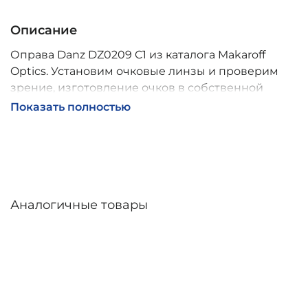
Описание
Оправа Danz DZ0209 C1 из каталога Makaroff
Optics. Установим очковые линзы и проверим
зрение, изготовление очков в собственной
мастерской, обычно 2–5 дней, индивидуальные
Показать полностью
линзы – до 30 дней. Возможна доставка по
России.
Аналогичные товары