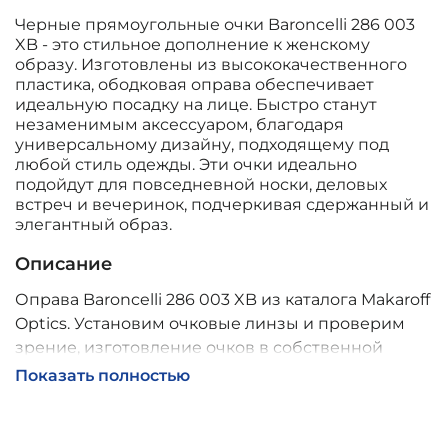
Черные прямоугольные очки Baroncelli 286 003
XB - это стильное дополнение к женскому
образу. Изготовлены из высококачественного
пластика, ободковая оправа обеспечивает
идеальную посадку на лице. Быстро станут
незаменимым аксессуаром, благодаря
универсальному дизайну, подходящему под
любой стиль одежды. Эти очки идеально
подойдут для повседневной носки, деловых
встреч и вечеринок, подчеркивая сдержанный и
элегантный образ.
Описание
Оправа Baroncelli 286 003 XB из каталога Makaroff
Optics. Установим очковые линзы и проверим
зрение, изготовление очков в собственной
мастерской, обычно 2–5 дней, индивидуальные
Показать полностью
линзы – до 30 дней. Возможна доставка по
России.