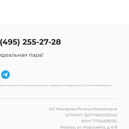
 (495) 255-27-28
идеальная пара!
изнана экстремистской организацией и запрещена на территории Российской Федерации.
ИП Макарова Регина Михайловна
ОГРНИП: 320774600331242
ИНН: 771549381150
Москва, ул. Маросейка, д. 6-8