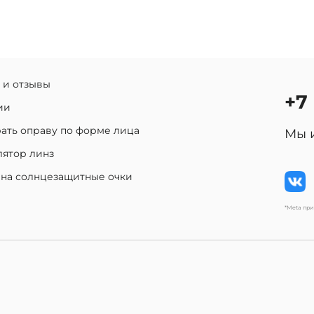
 и отзывы
+7
ии
ать оправу по форме лица
Мы 
лятор линз
 на солнцезащитные очки
*Meta пр