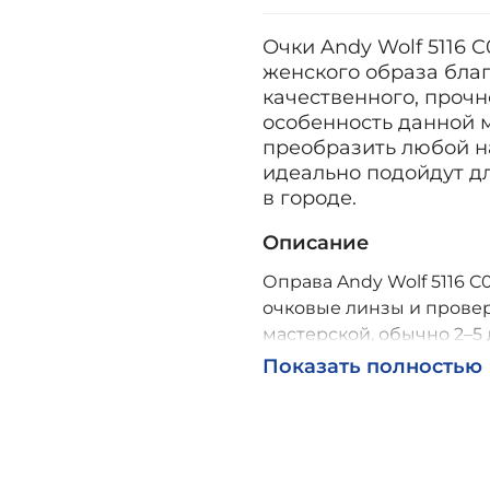
Очки Andy Wolf 5116 
женского образа благ
качественного, прочн
особенность данной м
преобразить любой на
идеально подойдут д
в городе.
Описание
Оправа Andy Wolf 5116 C0
очковые линзы и провер
мастерской, обычно 2–5 
Возможна доставка по Р
Показать полностью