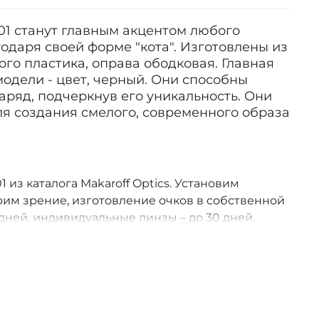
C01 станут главным акцентом любого
одаря своей форме "кота". Изготовлены из
ого пластика, оправа ободковая. Главная
одели - цвет, черный. Они способны
ряд, подчеркнув его уникальность. Они
ля создания смелого, современного образа
1 из каталога Makaroff Optics. Установим
им зрение, изготовление очков в собственной
дней, индивидуальные линзы – до 30 дней.
оссии.