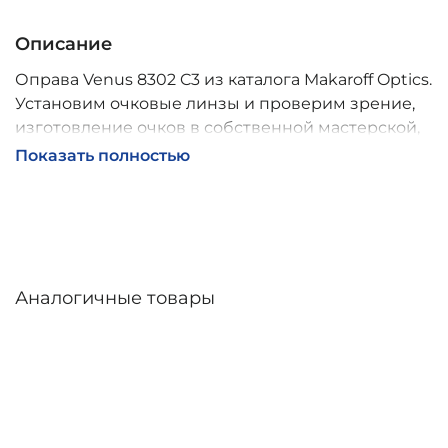
Описание
Оправа Venus 8302 C3 из каталога Makaroff Optics.
Установим очковые линзы и проверим зрение,
изготовление очков в собственной мастерской,
обычно 2–5 дней, индивидуальные линзы – до 30
Показать полностью
дней. Возможна доставка по России.
Аналогичные товары